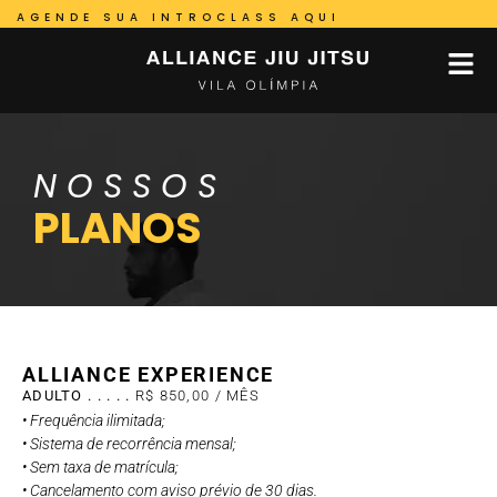
AGENDE SUA INTROCLASS AQUI
NOSSOS
PLANOS
ALLIANCE EXPERIENCE
ADULTO . . . . .
R$ 850,00 / MÊS
• Frequência ilimitada;
• Sistema de recorrência mensal;
• Sem taxa de matrícula;
• Cancelamento com aviso prévio de 30 dias.