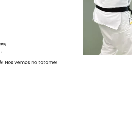
as;
.
cê! Nos vemos no tatame!