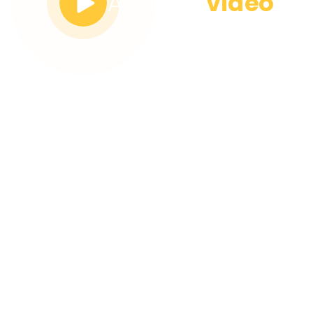
Assita o
vídeo